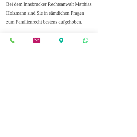
Bei dem Innsbrucker Rechtsanwalt Matthias
Holzmann sind Sie in sämtlichen Fragen
zum Familienrecht bestens aufgehoben.
Rufen Sie heute noch
kostenlos
an
und vereinbaren Sie ein
persönliches
Erstberatungsgespräch
Zur Startseite
01.
Persönliches Erstgespräch (60min)
Pauschalpreis € 150,-- zzgl. 20 % USt.