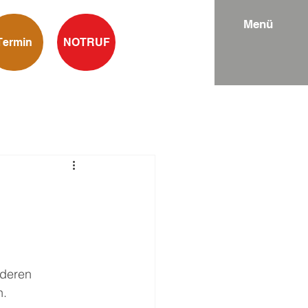
Menü
Termin
NOTRUF
deren 
n.