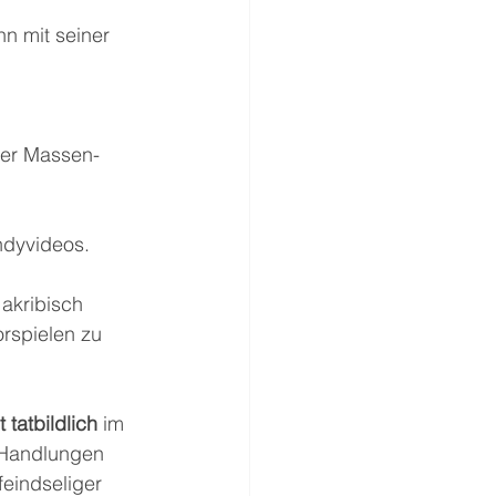
n mit seiner 
ner Massen-
ndyvideos.
akribisch 
rspielen zu 
t tatbildlich
 im 
-Handlungen 
eindseliger 