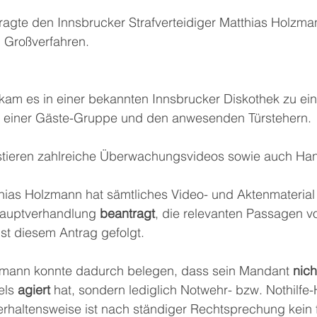
ragte den Innsbrucker Strafverteidiger Matthias Holzman
m Großverfahren.
am es in einer bekannten Innsbrucker Diskothek zu ei
n einer Gäste-Gruppe und den anwesenden Türstehern.
stieren zahlreiche Überwachungsvideos sowie auch Ha
thias Holzmann hat sämtliches Video- und Aktenmaterial 
Hauptverhandlung 
beantragt
, die relevanten Passagen vo
ist diesem Antrag gefolgt.
lzmann konnte dadurch belegen, dass sein Mandant 
nich
ls 
agiert 
hat, sondern lediglich Notwehr- bzw. Nothilfe
erhaltensweise ist nach ständiger Rechtsprechung kein f