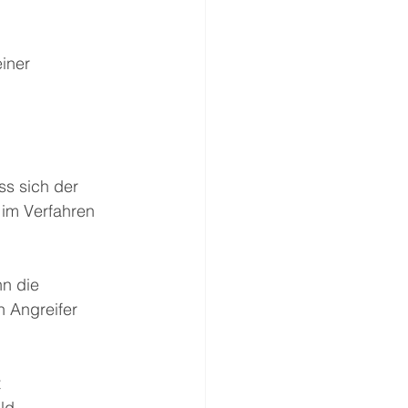
iner 
s sich der 
 im Verfahren 
n die 
n Angreifer 
 
ld.