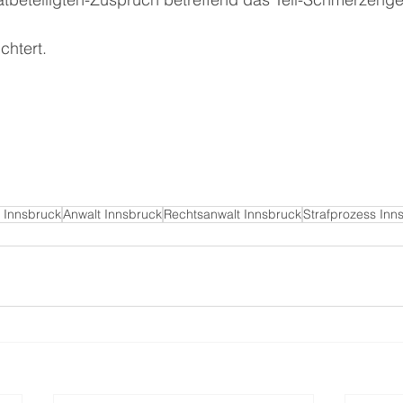
chtert. 
r Innsbruck
Anwalt Innsbruck
Rechtsanwalt Innsbruck
Strafprozess Inn